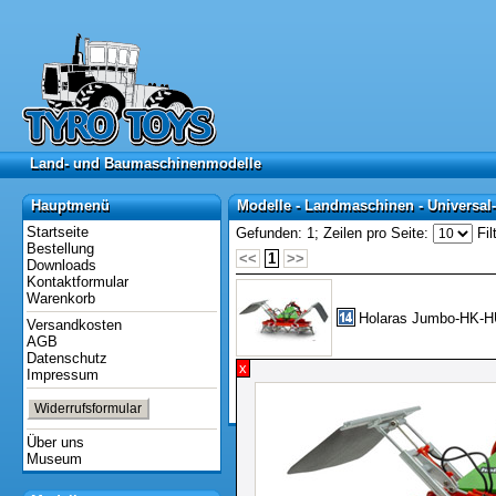
Land- und Baumaschinenmodelle
Land- und Baumaschinenmodelle
Hauptmenü
Modelle - Landmaschinen - Universal
Hauptmenü
Modelle - Landmaschinen - Universal
Startseite
Gefunden: 1;
Zeilen pro Seite:
Fil
Bestellung
<<
1
>>
Downloads
Kontaktformular
Warenkorb
Holaras Jumbo-HK-HUS
Versandkosten
AGB
Datenschutz
x
Impressum
<<
1
>>
Widerrufsformular
Dauer: 0,20 Sekunden
Über uns
Museum