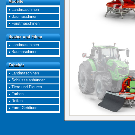
Modelle
Modelle
Landmaschinen
Baumaschinen
Forstmaschinen
Bücher und Filme
Bücher und Filme
Landmaschinen
Baumaschinen
Zubehör
Zubehör
Landmaschinen
Schlüsselanhänger
Tiere und Figuren
Farben
Reifen
Farm Gebäude