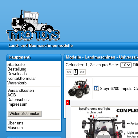
Land- und Baumaschinenmodelle
Land- und Baumaschinenmodelle
Hauptmenü
Modelle - Landmaschinen - Universal
Hauptmenü
Modelle - Landmaschinen - Universal
Startseite
Gefunden: 1;
Zeilen pro Seite:
Fil
Bestellung
<<
1
>>
Downloads
Kontaktformular
Warenkorb
Steyr 6200 Impuls CV
Versandkosten
AGB
Datenschutz
x
Impressum
<<
1
>>
Widerrufsformular
Dauer: 0,23 Sekunden
Über uns
Museum