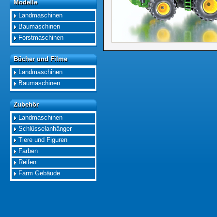
Modelle
Modelle
Landmaschinen
Baumaschinen
Forstmaschinen
Bücher und Filme
Bücher und Filme
Landmaschinen
Baumaschinen
Zubehör
Zubehör
Landmaschinen
Schlüsselanhänger
Tiere und Figuren
Farben
Reifen
Farm Gebäude