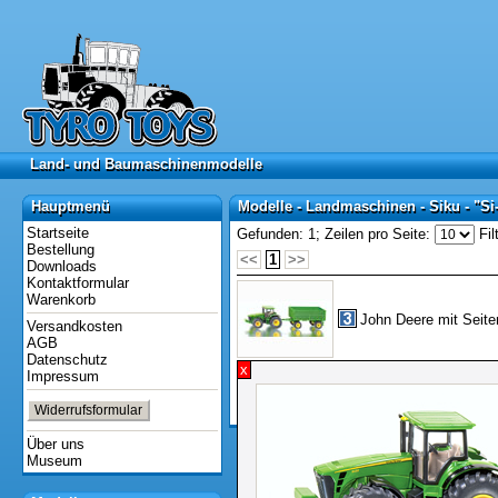
Land- und Baumaschinenmodelle
Land- und Baumaschinenmodelle
Hauptmenü
Modelle - Landmaschinen - Siku - "Si
Hauptmenü
Modelle - Landmaschinen - Siku - "Si
Startseite
Gefunden: 1;
Zeilen pro Seite:
Fil
Bestellung
<<
1
>>
Downloads
Kontaktformular
Warenkorb
John Deere mit Seite
Versandkosten
AGB
Datenschutz
x
Impressum
<<
1
>>
Widerrufsformular
Dauer: 0,21 Sekunden
Über uns
Museum