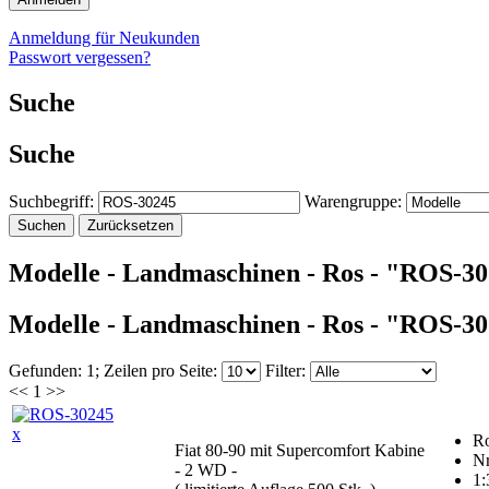
Anmeldung für Neukunden
Passwort vergessen?
Suche
Suche
Suchbegriff:
Warengruppe:
Modelle - Landmaschinen - Ros - "ROS-3
Modelle - Landmaschinen - Ros - "ROS-3
Gefunden: 1;
Zeilen pro Seite:
Filter:
<<
1
>>
x
R
Fiat 80-90 mit Supercomfort Kabine
N
- 2 WD -
1: