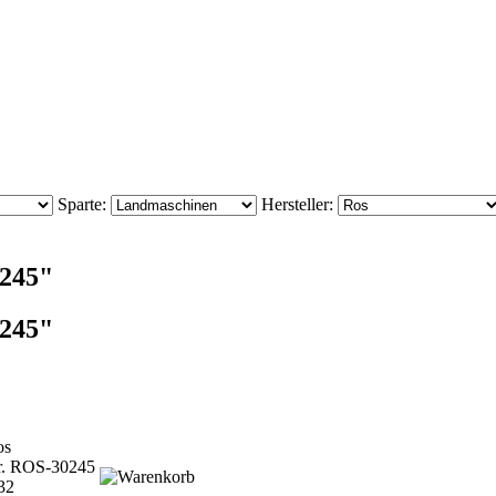
Sparte:
Hersteller:
0245"
0245"
os
r. ROS-30245
32