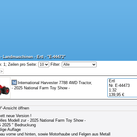
- Landmaschinen - Ertl - "E-44473"
- Landmaschinen - Ertl - "E-44473"
: 1;
Zeilen pro Seite:
Filter:
>>
Ertl
International Harvester 7788 4WD Tractor,
Nr. E-44473
- 2025 National Farm Toy Show -
1:32
139,95 €
>>
1 Sekunden
ett neue Version !
elles Modell zur - 2025 National Farm Toy Show -
 2025 " Bedruckung
lige Auflage
bau vorne und hinten, sowie Motorhaube und Felgen aus Metall