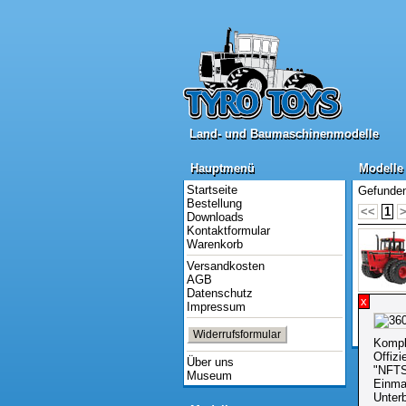
Land- und Baumaschinenmodelle
Land- und Baumaschinenmodelle
Hauptmenü
Modelle 
Hauptmenü
Modelle 
Startseite
Gefunden
Bestellung
<<
1
Downloads
Kontaktformular
Warenkorb
Versandkosten
AGB
Datenschutz
x
Impressum
<<
1
Widerrufsformular
Dauer: 0,2
Kompl
Offizi
Über uns
"NFTS
Museum
Einma
Unter