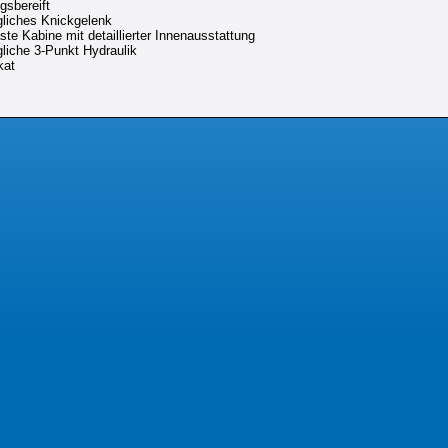
ngsbereift
liches Knickgelenk
ste Kabine mit detaillierter Innenausstattung
liche 3-Punkt Hydraulik
kat