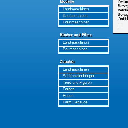
Modelle
Zwilli
Modelle
Beweg
Landmaschinen
Vergla
Beweg
Baumaschinen
Zertifi
Forstmaschinen
Bücher und Filme
Bücher und Filme
Landmaschinen
Baumaschinen
Zubehör
Zubehör
Landmaschinen
Schlüsselanhänger
Tiere und Figuren
Farben
Reifen
Farm Gebäude