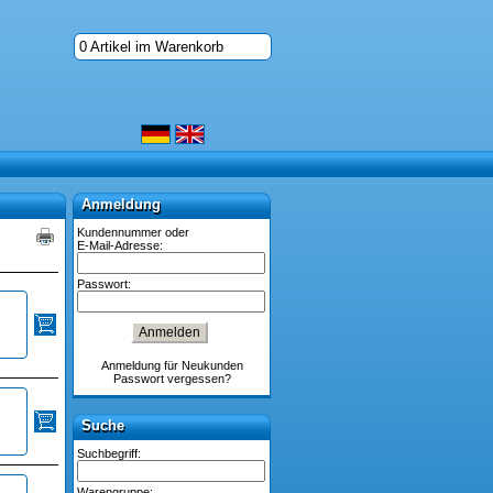
0 Artikel im Warenkorb
Anmeldung
Anmeldung
Kundennummer oder
E-Mail-Adresse:
Passwort:
Anmeldung für Neukunden
Passwort vergessen?
Suche
Suche
Suchbegriff:
Warengruppe: