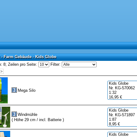
 - Farm Gebäude - Kids Globe
 - Farm Gebäude - Kids Globe
: 8;
Zeilen pro Seite:
Filter:
>>
Kids Globe
Nr. KG-570062
Mega Silo
1:32
16,95 €
Kids Globe
Windmühle
Nr. KG-571897
1:87
( Höhe 29 cm / incl. Batterie )
8,95 €
Kids Globe