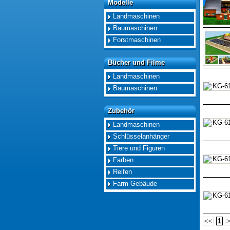
Modelle
Modelle
Landmaschinen
Baumaschinen
Forstmaschinen
Bücher und Filme
Bücher und Filme
Landmaschinen
Baumaschinen
Zubehör
Zubehör
Landmaschinen
Schlüsselanhänger
Tiere und Figuren
Farben
Reifen
Farm Gebäude
<<
1