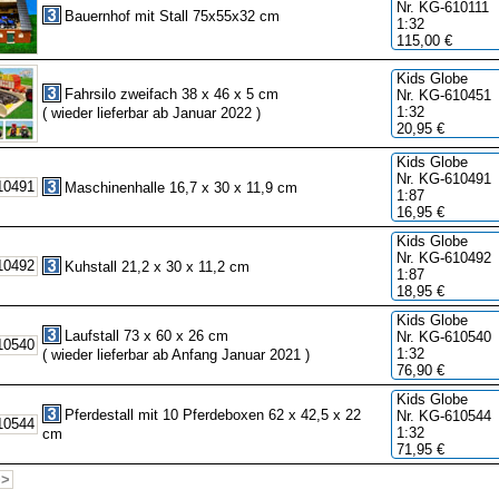
Nr. KG-610111
Bauernhof mit Stall 75x55x32 cm
1:32
115,00 €
Kids Globe
Fahrsilo zweifach 38 x 46 x 5 cm
Nr. KG-610451
1:32
( wieder lieferbar ab Januar 2022 )
20,95 €
Kids Globe
Nr. KG-610491
Maschinenhalle 16,7 x 30 x 11,9 cm
1:87
16,95 €
Kids Globe
Nr. KG-610492
Kuhstall 21,2 x 30 x 11,2 cm
1:87
18,95 €
Kids Globe
Laufstall 73 x 60 x 26 cm
Nr. KG-610540
1:32
( wieder lieferbar ab Anfang Januar 2021 )
76,90 €
Kids Globe
Pferdestall mit 10 Pferdeboxen 62 x 42,5 x 22
Nr. KG-610544
1:32
cm
71,95 €
>>