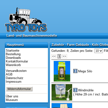
Land- und Baumaschinenmodelle
Land- und Baumaschinenmodelle
Hauptmenü
Zubehör - Farm Gebäude - Kids Glob
Hauptmenü
Zubehör - Farm Gebäude - Kids Glob
Startseite
Gefunden: 8;
Zeilen pro Seite:
Fil
Bestellung
<<
1
>>
Downloads
Kontaktformular
Warenkorb
Versandkosten
Mega Silo
AGB
Datenschutz
Impressum
Widerrufsformular
Windmühle
( Höhe 29 cm / incl. Batte
Über uns
Museum