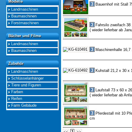
Modelle
Modelle
Bauernhof mit Stall
Landmaschinen
Baumaschinen
Forstmaschinen
Fahrsilo zweifach 38
( wieder lieferbar ab Jan
Bücher und Filme
Bücher und Filme
Landmaschinen
Maschinenhalle 16,7 
Baumaschinen
Zubehör
Zubehör
Kuhstall 21,2 x 30 x
Landmaschinen
Schlüsselanhänger
Tiere und Figuren
Laufstall 73 x 60 x 2
Farben
( wieder lieferbar ab Anf
Reifen
Farm Gebäude
Pferdestall mit 10 P
cm
<<
1
>>