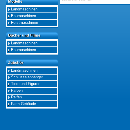
Modelle
Modelle
Landmaschinen
Baumaschinen
Forstmaschinen
Bücher und Filme
Bücher und Filme
Landmaschinen
Baumaschinen
Zubehör
Zubehör
Landmaschinen
Schlüsselanhänger
Tiere und Figuren
Farben
Reifen
Farm Gebäude