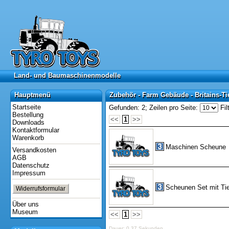
Land- und Baumaschinenmodelle
Land- und Baumaschinenmodelle
Hauptmenü
Zubehör - Farm Gebäude - Britains-Ti
Hauptmenü
Zubehör - Farm Gebäude - Britains-Ti
Startseite
Gefunden: 2;
Zeilen pro Seite:
Fil
Bestellung
<<
1
>>
Downloads
Kontaktformular
Warenkorb
Maschinen Scheune
Versandkosten
AGB
Datenschutz
Impressum
Scheunen Set mit Tie
Widerrufsformular
Über uns
Museum
<<
1
>>
Dauer: 0,37 Sekunden