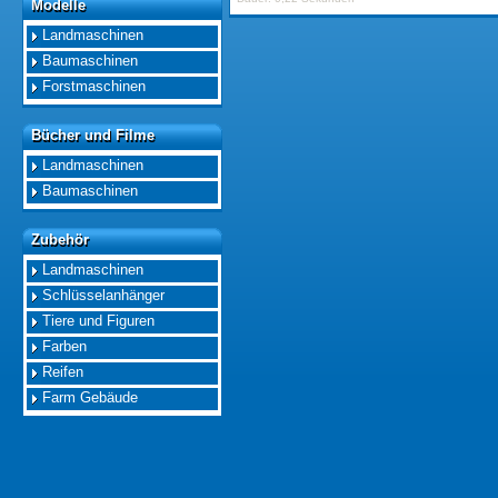
Modelle
Modelle
Landmaschinen
Baumaschinen
Forstmaschinen
Bücher und Filme
Bücher und Filme
Landmaschinen
Baumaschinen
Zubehör
Zubehör
Landmaschinen
Schlüsselanhänger
Tiere und Figuren
Farben
Reifen
Farm Gebäude