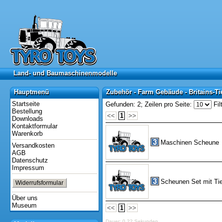
Land- und Baumaschinenmodelle
Land- und Baumaschinenmodelle
Hauptmenü
Zubehör - Farm Gebäude - Britains-Ti
Hauptmenü
Zubehör - Farm Gebäude - Britains-Ti
Startseite
Gefunden: 2;
Zeilen pro Seite:
Fil
Bestellung
<<
1
>>
Downloads
Kontaktformular
Warenkorb
Maschinen Scheune
Versandkosten
AGB
Datenschutz
Impressum
Scheunen Set mit Tie
Widerrufsformular
Über uns
Museum
<<
1
>>
Dauer: 0,22 Sekunden