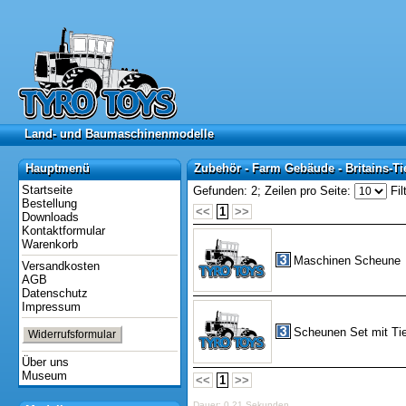
Land- und Baumaschinenmodelle
Land- und Baumaschinenmodelle
Hauptmenü
Zubehör - Farm Gebäude - Britains-Ti
Hauptmenü
Zubehör - Farm Gebäude - Britains-Ti
Startseite
Gefunden: 2;
Zeilen pro Seite:
Fil
Bestellung
<<
1
>>
Downloads
Kontaktformular
Warenkorb
Maschinen Scheune
Versandkosten
AGB
Datenschutz
Impressum
Scheunen Set mit Tie
Widerrufsformular
Über uns
Museum
<<
1
>>
Dauer: 0,21 Sekunden