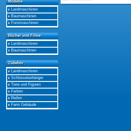
Modelle
Modelle
Landmaschinen
Baumaschinen
Forstmaschinen
Bücher und Filme
Bücher und Filme
Landmaschinen
Baumaschinen
Zubehör
Zubehör
Landmaschinen
Schlüsselanhänger
Tiere und Figuren
Farben
Reifen
Farm Gebäude