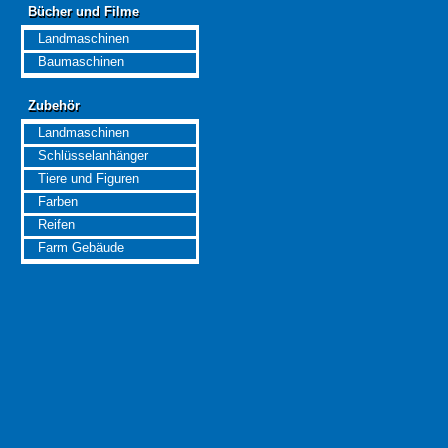
Bücher und Filme
Bücher und Filme
Landmaschinen
Baumaschinen
Zubehör
Zubehör
Landmaschinen
Schlüsselanhänger
Tiere und Figuren
Farben
Reifen
Farm Gebäude