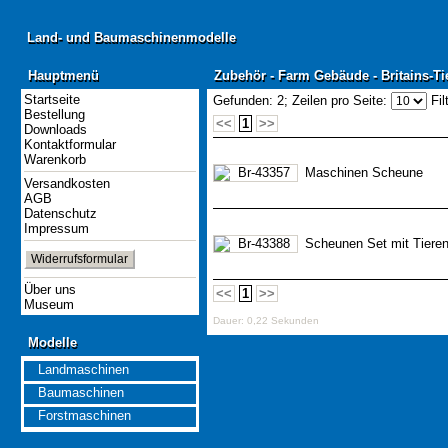
Land- und Baumaschinenmodelle
Land- und Baumaschinenmodelle
Hauptmenü
Zubehör - Farm Gebäude - Britains-Ti
Hauptmenü
Zubehör - Farm Gebäude - Britains-Ti
Startseite
Gefunden: 2;
Zeilen pro Seite:
Fil
Bestellung
<<
1
>>
Downloads
Kontaktformular
Warenkorb
Maschinen Scheune
Versandkosten
AGB
Datenschutz
Impressum
Scheunen Set mit Tieren
Widerrufsformular
Über uns
<<
1
>>
Museum
Dauer: 0,22 Sekunden
Modelle
Modelle
Landmaschinen
Baumaschinen
Forstmaschinen