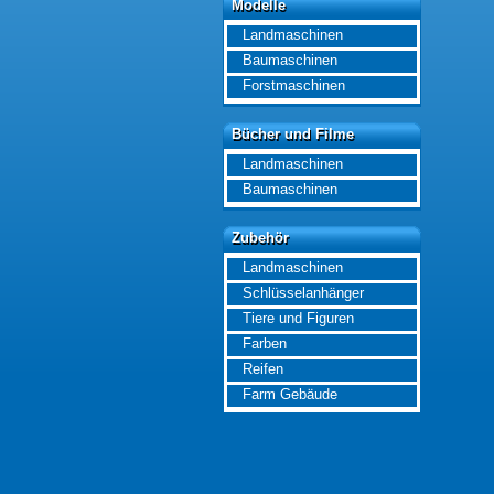
Modelle
Modelle
Landmaschinen
Baumaschinen
Forstmaschinen
Bücher und Filme
Bücher und Filme
Landmaschinen
Baumaschinen
Zubehör
Zubehör
Landmaschinen
Schlüsselanhänger
Tiere und Figuren
Farben
Reifen
Farm Gebäude