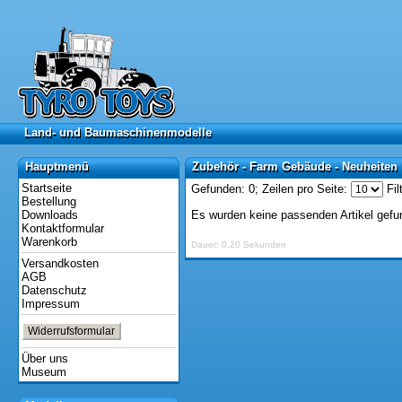
Land- und Baumaschinenmodelle
Land- und Baumaschinenmodelle
Hauptmenü
Zubehör - Farm Gebäude - Neuheiten
Hauptmenü
Zubehör - Farm Gebäude - Neuheiten
Startseite
Gefunden: 0;
Zeilen pro Seite:
Fil
Bestellung
Downloads
Es wurden keine passenden Artikel gefu
Kontaktformular
Warenkorb
Dauer: 0,20 Sekunden
Versandkosten
AGB
Datenschutz
Impressum
Widerrufsformular
Über uns
Museum