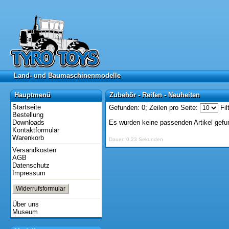
Land- und Baumaschinenmodelle
Land- und Baumaschinenmodelle
Hauptmenü
Zubehör - Reifen - Neuheiten
Hauptmenü
Zubehör - Reifen - Neuheiten
Startseite
Gefunden: 0;
Zeilen pro Seite:
Fil
Bestellung
Downloads
Es wurden keine passenden Artikel gefu
Kontaktformular
Warenkorb
Dauer: 0,23 Sekunden
Versandkosten
AGB
Datenschutz
Impressum
Widerrufsformular
Über uns
Museum