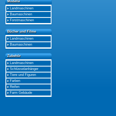
Modelle
Modelle
Landmaschinen
Baumaschinen
Forstmaschinen
Bücher und Filme
Bücher und Filme
Landmaschinen
Baumaschinen
Zubehör
Zubehör
Landmaschinen
Schlüsselanhänger
Tiere und Figuren
Farben
Reifen
Farm Gebäude