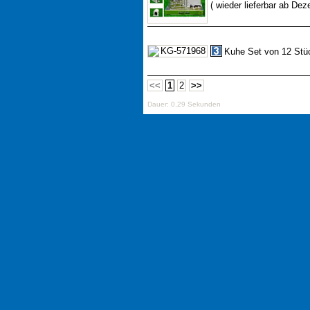
( wieder lieferbar ab De
Kuhe Set von 12 Stüc
<<
1
2
>>
Dauer: 0,29 Sekunden