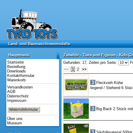
Land- und Baumaschinenmodelle
Land- und Baumaschinenmodelle
Hauptmenü
Zubehör - Tiere und Figuren - Kids G
Hauptmenü
Zubehör - Tiere und Figuren - Kids G
Startseite
Gefunden: 17;
Zeilen pro Seite:
Fi
Bestellung
<<
1
2
>>
Downloads
Kontaktformular
Warenkorb
Fleckvieh Kühe
Versandkosten
liegend / Stehend 6 Stüc
AGB
Datenschutz
Impressum
Big Back 2 Stück mit
Widerrufsformular
Über uns
Museum
Silofüllmaterial 500gr