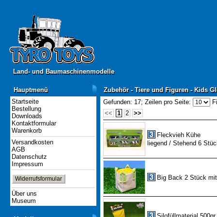
Land- und Baumaschinenmodelle
Land- und Baumaschinenmodelle
Hauptmenü
Zubehör - Tiere und Figuren - Kids G
Hauptmenü
Zubehör - Tiere und Figuren - Kids G
Startseite
Gefunden: 17;
Zeilen pro Seite:
Fi
Bestellung
<<
1
2
>>
Downloads
Kontaktformular
Warenkorb
Fleckvieh Kühe
Versandkosten
liegend / Stehend 6 Stüc
AGB
Datenschutz
Impressum
Big Back 2 Stück mit
Widerrufsformular
Über uns
Museum
Silofüllmaterial 500gr