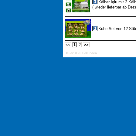
Kälber Iglu mit 2 Käl
( wieder lieferbar ab De
Kuhe Set von 12 Stüc
<<
1
2
>>
Dauer: 0,20 Sekunden