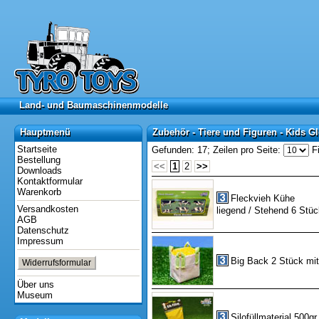
Land- und Baumaschinenmodelle
Land- und Baumaschinenmodelle
Hauptmenü
Zubehör - Tiere und Figuren - Kids G
Hauptmenü
Zubehör - Tiere und Figuren - Kids G
Startseite
Gefunden: 17;
Zeilen pro Seite:
Fi
Bestellung
<<
1
2
>>
Downloads
Kontaktformular
Warenkorb
Fleckvieh Kühe
Versandkosten
liegend / Stehend 6 Stüc
AGB
Datenschutz
Impressum
Big Back 2 Stück mit
Widerrufsformular
Über uns
Museum
Silofüllmaterial 500gr