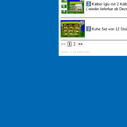
Kälber Iglu mit 2 Käl
( wieder lieferbar ab De
Kuhe Set von 12 Stüc
<<
1
2
>>
Dauer: 0,23 Sekunden