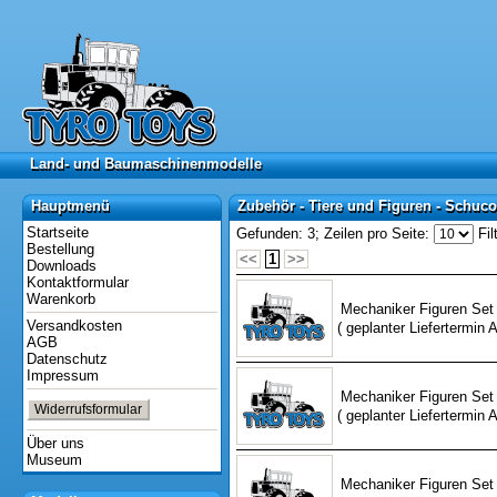
Land- und Baumaschinenmodelle
Land- und Baumaschinenmodelle
Hauptmenü
Zubehör - Tiere und Figuren - Schuco
Hauptmenü
Zubehör - Tiere und Figuren - Schuc
Startseite
Gefunden: 3;
Zeilen pro Seite:
Fil
Bestellung
<<
1
>>
Downloads
Kontaktformular
Warenkorb
Mechaniker Figuren Set 
Versandkosten
( geplanter Liefertermin 
AGB
Datenschutz
Impressum
Mechaniker Figuren Set "
Widerrufsformular
( geplanter Liefertermin 
Über uns
Museum
Mechaniker Figuren Set 