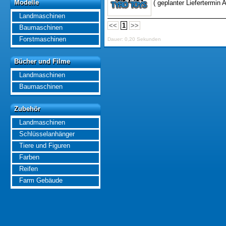
Modelle
( geplanter Liefertermin 
Modelle
Landmaschinen
<<
1
>>
Baumaschinen
Forstmaschinen
Dauer: 0,20 Sekunden
Bücher und Filme
Bücher und Filme
Landmaschinen
Baumaschinen
Zubehör
Zubehör
Landmaschinen
Schlüsselanhänger
Tiere und Figuren
Farben
Reifen
Farm Gebäude