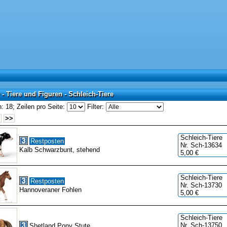
- Tiere und Figuren - Schleich-Tiere
- Tiere und Figuren - Schleich-Tiere
: 18;
Zeilen pro Seite:
Filter:
>>
Schleich-Tiere
Restposten
Nr. Sch-13634
Kalb Schwarzbunt, stehend
5,00 €
Schleich-Tiere
Restposten
Nr. Sch-13730
Hannoveraner Fohlen
5,00 €
Schleich-Tiere
Nr. Sch-13750
Shetland Pony Stute