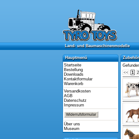
Land- und Baumaschinenmodelle
Land- und Baumaschinenmodelle
Hauptmenü
Zubehör 
Hauptmenü
Zubehör 
Startseite
Gefunden
Bestellung
<<
1
2
Downloads
Kontaktformular
Warenkorb
Versandkosten
AGB
Datenschutz
Impressum
Widerrufsformular
Über uns
Museum