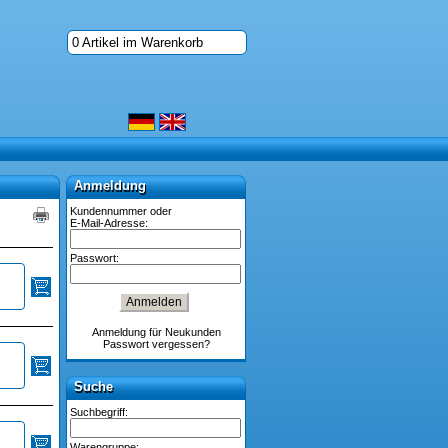
0 Artikel im Warenkorb
Anmeldung
Anmeldung
Kundennummer oder
E-Mail-Adresse:
Passwort:
Anmeldung für Neukunden
Passwort vergessen?
Suche
Suche
Suchbegriff:
Warengruppe: