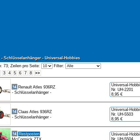
 - Schlüsselanhänger - Universal-Hobbies
 - Schlüsselanhänger - Universal-Hobbies
: 73;
Zeilen pro Seite:
Filter:
3
4
5
6
7
8
>>
Universal-Hobb
Renault Atles 936RZ
Nr. UH-2201
- Schlüsselanhänger -
8,95 €
Universal-Hobb
Claas Atles 936RZ
Nr. UH-5503
- Schlüsselanhänger -
8,95 €
Restposten
Universal-Hobb
Nr. UH-5504
McCormick ZTX