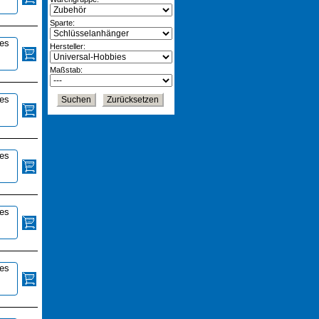
Sparte:
ies
Hersteller:
Maßstab:
ies
ies
ies
ies