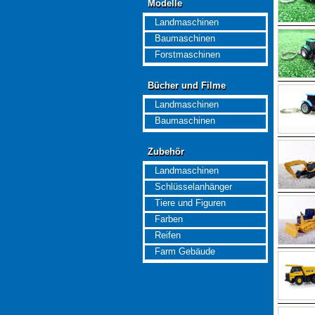
Modelle
Modelle
Landmaschinen
Baumaschinen
Forstmaschinen
Bücher und Filme
Bücher und Filme
Landmaschinen
Baumaschinen
Zubehör
Zubehör
Landmaschinen
Schlüsselanhänger
Tiere und Figuren
Farben
Reifen
Farm Gebäude