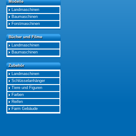
Modelle
Modelle
Landmaschinen
Baumaschinen
Forstmaschinen
Bücher und Filme
Bücher und Filme
Landmaschinen
Baumaschinen
Zubehör
Zubehör
Landmaschinen
Schlüsselanhänger
Tiere und Figuren
Farben
Reifen
Farm Gebäude