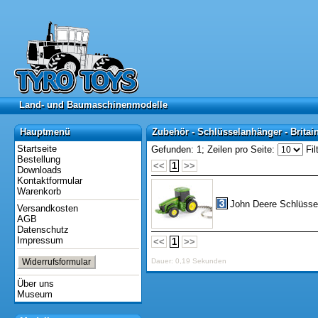
Land- und Baumaschinenmodelle
Land- und Baumaschinenmodelle
Hauptmenü
Zubehör - Schlüsselanhänger - Britai
Hauptmenü
Zubehör - Schlüsselanhänger - Britai
Startseite
Gefunden: 1;
Zeilen pro Seite:
Fil
Bestellung
<<
1
>>
Downloads
Kontaktformular
Warenkorb
John Deere Schlüsse
Versandkosten
AGB
Datenschutz
Impressum
<<
1
>>
Widerrufsformular
Dauer: 0,19 Sekunden
Über uns
Museum