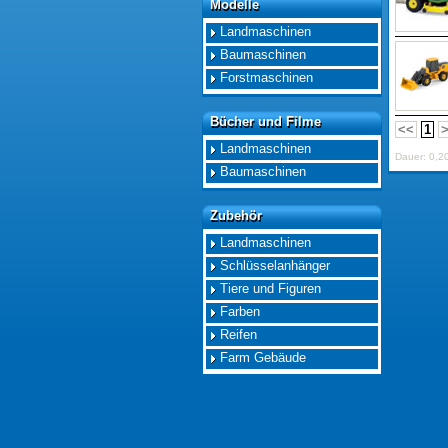
Modelle
Modelle
Landmaschinen
Baumaschinen
Forstmaschinen
Bücher und Filme
Bücher und Filme
<<
1
Landmaschinen
Dauer: 0,2
Baumaschinen
Zubehör
Zubehör
Landmaschinen
Schlüsselanhänger
Tiere und Figuren
Farben
Reifen
Farm Gebäude