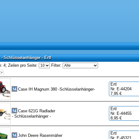
- Schlüsselanhänger - Ertl
 - Schlüsselanhänger - Ertl
: 4;
Zeilen pro Seite:
Filter:
>>
Ertl
Nr. E-44204
Case IH Magnum 380 -Schlüsselanhänger-
7,95 €
Ertl
Case 621G Radlader
Nr. E-44455
- Schlüsselanhänger -
8,95 €
Ertl
John Deere Rasenmäher
Nr. E-45321