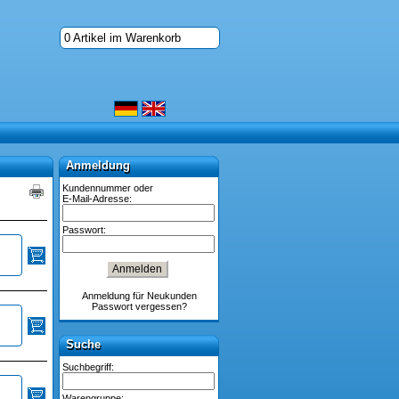
0 Artikel im Warenkorb
Anmeldung
Anmeldung
Kundennummer oder
E-Mail-Adresse:
Passwort:
Anmeldung für Neukunden
Passwort vergessen?
Suche
Suche
Suchbegriff:
Warengruppe: