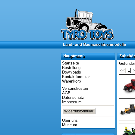
Land- und Baumaschinenmodelle
Land- und Baumaschinenmodelle
Hauptmenü
Zubehör 
Hauptmenü
Zubehör
Startseite
Gefunden
Bestellung
<<
1
Downloads
Kontaktformular
Warenkorb
Versandkosten
AGB
Datenschutz
Impressum
Widerrufsformular
Über uns
Museum