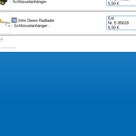
-Schlüsselanhänger-
5,50 €
Ertl
John Deere Radlader
Nr. E-85018
- Schlüsselanhänger -
6,50 €
>>
0 Sekunden