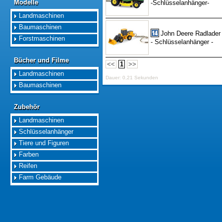
Modelle
-Schlüsselanhänger-
Modelle
Landmaschinen
Baumaschinen
John Deere Radlader
Forstmaschinen
- Schlüsselanhänger -
Bücher und Filme
Bücher und Filme
<<
1
>>
Landmaschinen
Dauer: 0,21 Sekunden
Baumaschinen
Zubehör
Zubehör
Landmaschinen
Schlüsselanhänger
Tiere und Figuren
Farben
Reifen
Farm Gebäude