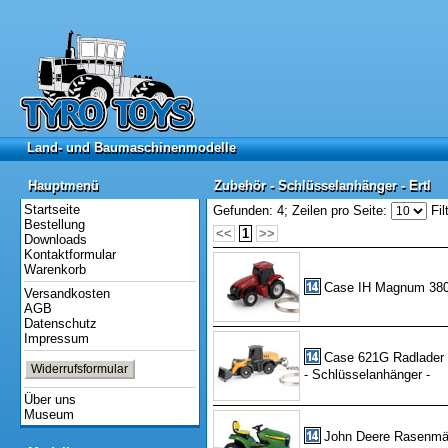
Land- und Baumaschinenmodelle
Land- und Baumaschinenmodelle
Hauptmenü
Zubehör - Schlüsselanhänger - Ertl
Hauptmenü
Zubehör - Schlüsselanhänger - Ertl
Startseite
Gefunden: 4;
Zeilen pro Seite:
Fil
Bestellung
<<
1
>>
Downloads
Kontaktformular
Warenkorb
Case IH Magnum 380 
Versandkosten
AGB
Datenschutz
Impressum
Case 621G Radlader
Widerrufsformular
- Schlüsselanhänger -
Über uns
Museum
John Deere Rasenmä