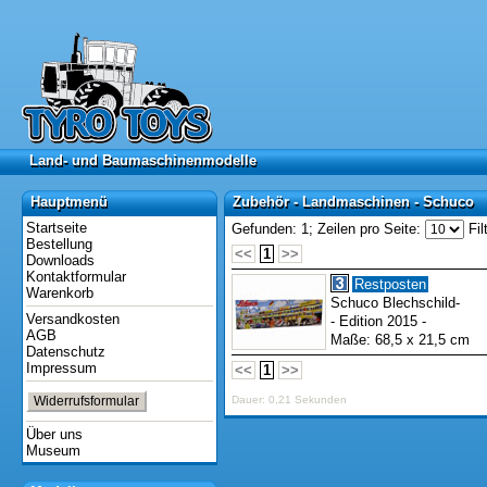
Land- und Baumaschinenmodelle
Land- und Baumaschinenmodelle
Hauptmenü
Zubehör - Landmaschinen - Schuco
Hauptmenü
Zubehör - Landmaschinen - Schuco
Startseite
Gefunden: 1;
Zeilen pro Seite:
Fil
Bestellung
<<
1
>>
Downloads
Kontaktformular
Restposten
Warenkorb
Schuco Blechschild-
Versandkosten
- Edition 2015 -
AGB
Maße: 68,5 x 21,5 cm
Datenschutz
Impressum
<<
1
>>
Widerrufsformular
Dauer: 0,21 Sekunden
Über uns
Museum