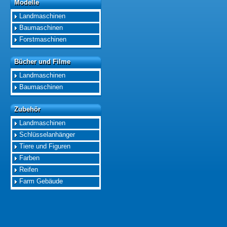
Modelle
Modelle
Landmaschinen
Baumaschinen
Forstmaschinen
Bücher und Filme
Bücher und Filme
Landmaschinen
Baumaschinen
Zubehör
Zubehör
Landmaschinen
Schlüsselanhänger
Tiere und Figuren
Farben
Reifen
Farm Gebäude