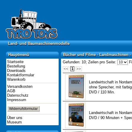
Land- und Baumaschinenmodelle
Land- und Baumaschinenmodelle
Hauptmenü
Bücher und Filme - Landmaschinen -
Hauptmenü
Bücher und Filme - Landmaschinen -
Startseite
Gefunden: 10;
Zeilen pro Seite:
Fi
Bestellung
<<
1
>>
Downloads
Kontaktformular
Warenkorb
Landwirtschaft in Nordame
Versandkosten
ohne Sprecher, mit farbig
AGB
DVD / 110 Min.
Datenschutz
Impressum
Widerrufsformular
Landwirtschaft in Nordame
Über uns
DVD / 90 Minuten + Spec
Museum