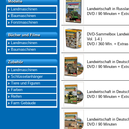
Modelle
Modelle
Landwirtschaft in Russlan
Landmaschinen
DVD / 90 Minuten + Extr
Baumaschinen
Forstmaschinen
DVD-Sammelbox Landwirt
Bücher und Filme
Bücher und Filme
Vol. 1-4 )
Landmaschinen
DVD / 360 MIn. + Extras
Baumaschinen
Landwirtschaft in Deutsch
Zubehör
Zubehör
DVD / 90 Minuten + Extr
Landmaschinen
Schlüsselanhänger
Tiere und Figuren
Farben
Landwirtschaft in Deutsch
Reifen
DVD / 90 Minuten + Extr
Farm Gebäude
Landwirtschaft in Deutsch
DVD / 90 Minuten