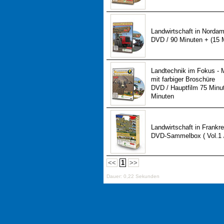
Landwirtschaft in Nordame
DVD / 90 Minuten + (15 
Landtechnik im Fokus -
mit farbiger Broschüre
DVD / Hauptfilm 75 Minu
Minuten
Landwirtschaft in Frankre
DVD-Sammelbox ( Vol.1 / 
<<
1
>>
Dauer: 0,22 Sekunden