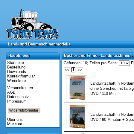
Land- und Baumaschinenmodelle
Land- und Baumaschinenmodelle
Hauptmenü
Bücher und Filme - Landmaschinen -
Hauptmenü
Bücher und Filme - Landmaschinen -
Startseite
Gefunden: 10;
Zeilen pro Seite:
Fi
Bestellung
<<
1
>>
Downloads
Kontaktformular
Warenkorb
Landwirtschaft in Nordame
Versandkosten
ohne Sprecher, mit farbig
AGB
DVD / 110 Min.
Datenschutz
Impressum
Widerrufsformular
Landwirtschaft in Nordame
Über uns
DVD / 90 Minuten + Spec
Museum