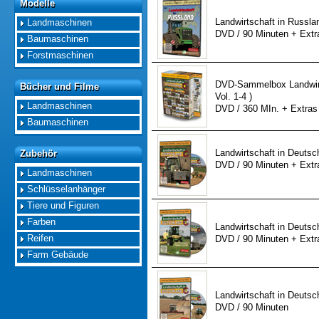
Modelle
Modelle
Landwirtschaft in Russlan
Landmaschinen
DVD / 90 Minuten + Extr
Baumaschinen
Forstmaschinen
DVD-Sammelbox Landwirt
Bücher und Filme
Bücher und Filme
Vol. 1-4 )
Landmaschinen
DVD / 360 MIn. + Extras
Baumaschinen
Landwirtschaft in Deutsch
Zubehör
Zubehör
DVD / 90 Minuten + Extr
Landmaschinen
Schlüsselanhänger
Tiere und Figuren
Farben
Landwirtschaft in Deutsch
Reifen
DVD / 90 Minuten + Extr
Farm Gebäude
Landwirtschaft in Deutsch
DVD / 90 Minuten