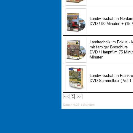
Landwirtschaft in Nordame
DVD / 90 Minuten + (15 
Landtechnik im Fokus -
mit farbiger Broschüre
DVD / Hauptfilm 75 Minu
Minuten
Landwirtschaft in Frankre
DVD-Sammelbox ( Vol.1 / 
<<
1
>>
Dauer: 0,26 Sekunden