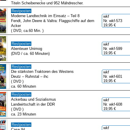
Titeln Scheibenecke und 952 Mähdrescher.
Restposten
Moderne Landtechnik im Einsatz – Teil 8
wkf
Fendt, John Deere & Valtra: Flaggschiffe auf dem
Nr. wkf-573
19,95 €
Acker
( DVD, ca.60 Min. )
Restposten
wkf
Abenteuer Unimog
Nr. wkf-599
19,95 €
(DVD / ca. 60 Minuten)
Restposten
Die stärksten Traktoren des Westens
wkf
Deutz – Ruhrstal – ihc
Nr. wkf-601
19,95 €
( DVD )
ca. 60 Minuten
Restposten
Ackerbau und Sozialismus
wkf
Landwirtschaft in der DDR
Nr. wkf-608
19,95 €
( DVD )
ca. 23 Minuten
Restposten
wkf
Case IH