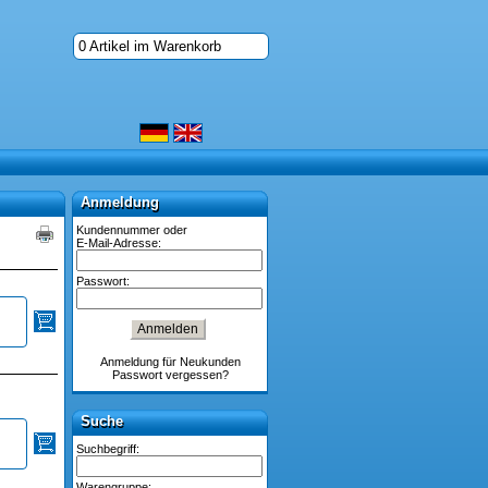
0 Artikel im Warenkorb
Anmeldung
Anmeldung
Kundennummer oder
E-Mail-Adresse:
Passwort:
Anmeldung für Neukunden
Passwort vergessen?
Suche
Suche
Suchbegriff:
Warengruppe: