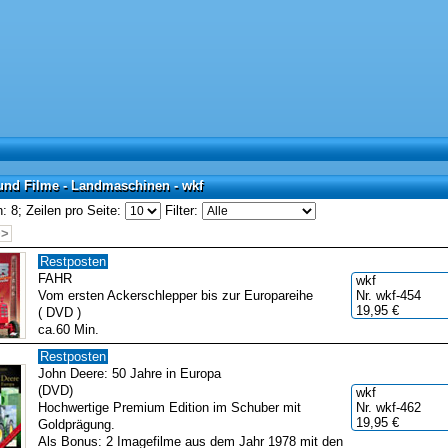
und Filme - Landmaschinen - wkf
und Filme - Landmaschinen - wkf
: 8;
Zeilen pro Seite:
Filter:
>>
Restposten
FAHR
wkf
Vom ersten Ackerschlepper bis zur Europareihe
Nr. wkf-454
19,95 €
( DVD )
ca.60 Min.
Restposten
John Deere: 50 Jahre in Europa
(DVD)
wkf
Hochwertige Premium Edition im Schuber mit
Nr. wkf-462
19,95 €
Goldprägung.
Als Bonus: 2 Imagefilme aus dem Jahr 1978 mit den