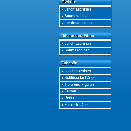
Modelle
Modelle
Landmaschinen
Baumaschinen
Forstmaschinen
Bücher und Filme
Bücher und Filme
Landmaschinen
Baumaschinen
Zubehör
Zubehör
Landmaschinen
Schlüsselanhänger
Tiere und Figuren
Farben
Reifen
Farm Gebäude