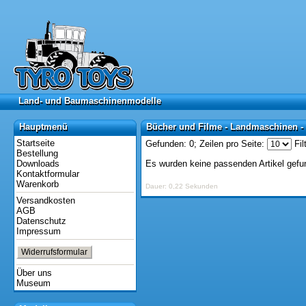
Land- und Baumaschinenmodelle
Land- und Baumaschinenmodelle
Hauptmenü
Bücher und Filme - Landmaschinen -
Hauptmenü
Bücher und Filme - Landmaschinen -
Startseite
Gefunden: 0;
Zeilen pro Seite:
Fil
Bestellung
Downloads
Es wurden keine passenden Artikel gefu
Kontaktformular
Warenkorb
Dauer: 0,22 Sekunden
Versandkosten
AGB
Datenschutz
Impressum
Widerrufsformular
Über uns
Museum