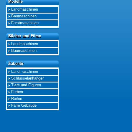
Modelle
Modelle
Landmaschinen
Baumaschinen
Forstmaschinen
Bücher und Filme
Bücher und Filme
Landmaschinen
Baumaschinen
Zubehör
Zubehör
Landmaschinen
Schlüsselanhänger
Tiere und Figuren
Farben
Reifen
Farm Gebäude