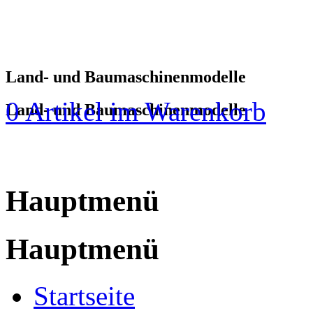
Land- und Baumaschinenmodelle
0 Artikel im Warenkorb
Land- und Baumaschinenmodelle
Hauptmenü
Hauptmenü
Startseite