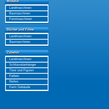
Modelle
Modelle
Landmaschinen
Baumaschinen
Forstmaschinen
Bücher und Filme
Bücher und Filme
Landmaschinen
Baumaschinen
Zubehör
Zubehör
Landmaschinen
Schlüsselanhänger
Tiere und Figuren
Farben
Reifen
Farm Gebäude