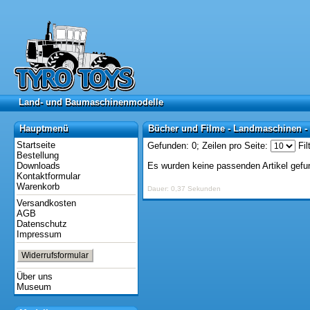
Land- und Baumaschinenmodelle
Land- und Baumaschinenmodelle
Hauptmenü
Bücher und Filme - Landmaschinen -
Hauptmenü
Bücher und Filme - Landmaschinen -
Startseite
Gefunden: 0;
Zeilen pro Seite:
Fil
Bestellung
Downloads
Es wurden keine passenden Artikel gefu
Kontaktformular
Warenkorb
Dauer: 0,37 Sekunden
Versandkosten
AGB
Datenschutz
Impressum
Widerrufsformular
Über uns
Museum