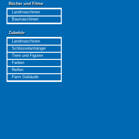
Bücher und Filme
Bücher und Filme
Landmaschinen
Baumaschinen
Zubehör
Zubehör
Landmaschinen
Schlüsselanhänger
Tiere und Figuren
Farben
Reifen
Farm Gebäude