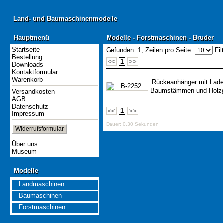
Land- und Baumaschinenmodelle
Land- und Baumaschinenmodelle
Hauptmenü
Modelle - Forstmaschinen - Bruder
Hauptmenü
Modelle - Forstmaschinen - Bruder
Startseite
Gefunden: 1;
Zeilen pro Seite:
Fil
Bestellung
<<
1
>>
Downloads
Kontaktformular
Warenkorb
Rückeanhänger mit Lade
Baumstämmen und Holzgr
Versandkosten
AGB
Datenschutz
<<
1
>>
Impressum
Dauer: 0,30 Sekunden
Widerrufsformular
Über uns
Museum
Modelle
Modelle
Landmaschinen
Baumaschinen
Forstmaschinen