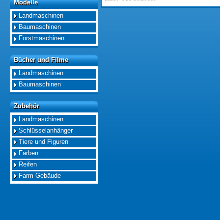
Modelle
Modelle
Landmaschinen
Baumaschinen
Forstmaschinen
Bücher und Filme
Bücher und Filme
Landmaschinen
Baumaschinen
Zubehör
Zubehör
Landmaschinen
Schlüsselanhänger
Tiere und Figuren
Farben
Reifen
Farm Gebäude