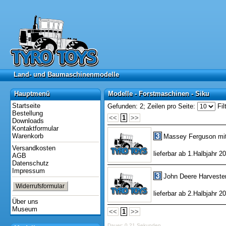
Land- und Baumaschinenmodelle
Land- und Baumaschinenmodelle
Hauptmenü
Modelle - Forstmaschinen - Siku
Hauptmenü
Modelle - Forstmaschinen - Siku
Startseite
Gefunden: 2;
Zeilen pro Seite:
Fil
Bestellung
<<
1
>>
Downloads
Kontaktformular
Warenkorb
Massey Ferguson mit
Versandkosten
lieferbar ab 1.Halbjahr 2
AGB
Datenschutz
Impressum
John Deere Harveste
Widerrufsformular
lieferbar ab 2.Halbjahr 2
Über uns
Museum
<<
1
>>
Dauer: 0,21 Sekunden