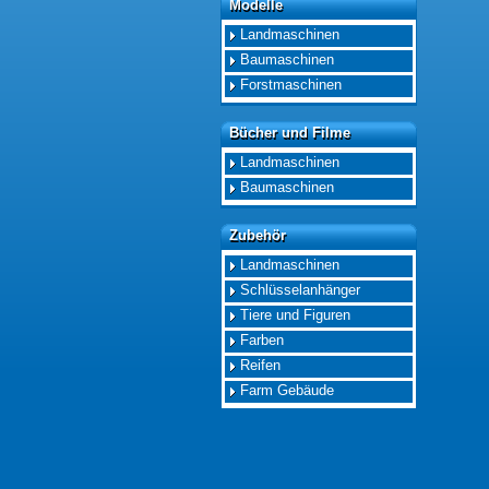
Modelle
Modelle
Landmaschinen
Baumaschinen
Forstmaschinen
Bücher und Filme
Bücher und Filme
Landmaschinen
Baumaschinen
Zubehör
Zubehör
Landmaschinen
Schlüsselanhänger
Tiere und Figuren
Farben
Reifen
Farm Gebäude