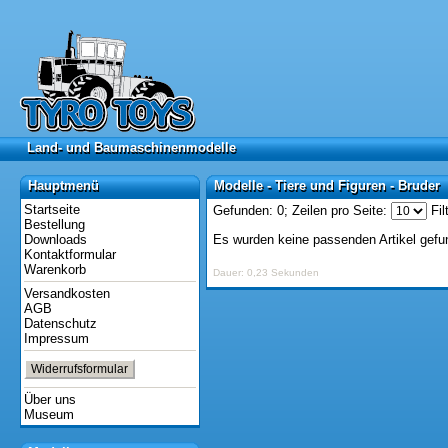
Land- und Baumaschinenmodelle
Land- und Baumaschinenmodelle
Hauptmenü
Modelle - Tiere und Figuren - Bruder
Hauptmenü
Modelle - Tiere und Figuren - Bruder
Startseite
Gefunden: 0;
Zeilen pro Seite:
Fil
Bestellung
Downloads
Es wurden keine passenden Artikel gefu
Kontaktformular
Warenkorb
Dauer: 0,23 Sekunden
Versandkosten
AGB
Datenschutz
Impressum
Widerrufsformular
Über uns
Museum