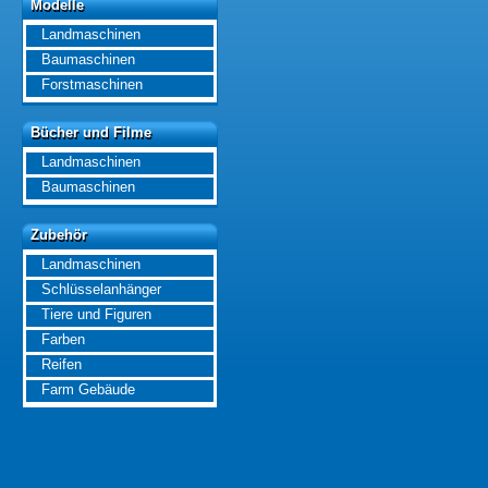
Modelle
Modelle
Landmaschinen
Baumaschinen
Forstmaschinen
Bücher und Filme
Bücher und Filme
Landmaschinen
Baumaschinen
Zubehör
Zubehör
Landmaschinen
Schlüsselanhänger
Tiere und Figuren
Farben
Reifen
Farm Gebäude