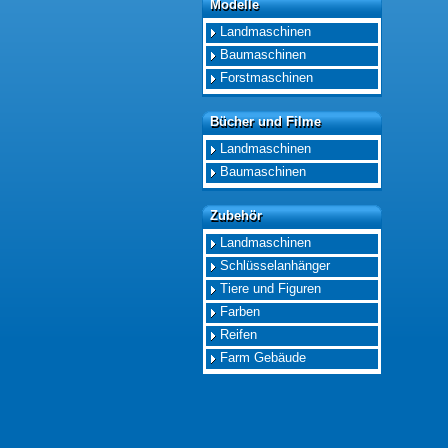
Modelle
Modelle
Landmaschinen
Baumaschinen
Forstmaschinen
Bücher und Filme
Bücher und Filme
Landmaschinen
Baumaschinen
Zubehör
Zubehör
Landmaschinen
Schlüsselanhänger
Tiere und Figuren
Farben
Reifen
Farm Gebäude