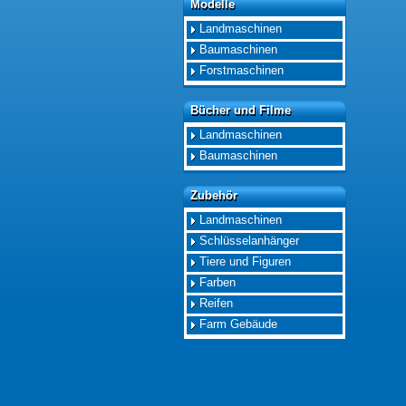
Modelle
Modelle
Landmaschinen
Baumaschinen
Forstmaschinen
Bücher und Filme
Bücher und Filme
Landmaschinen
Baumaschinen
Zubehör
Zubehör
Landmaschinen
Schlüsselanhänger
Tiere und Figuren
Farben
Reifen
Farm Gebäude