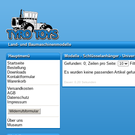
Land- und Baumaschinenmodelle
Land- und Baumaschinenmodelle
Hauptmenü
Modelle - Schlüsselanhänger - Univer
Hauptmenü
Modelle - Schlüsselanhänger - Unive
Startseite
Gefunden: 0;
Zeilen pro Seite:
Fil
Bestellung
Downloads
Es wurden keine passenden Artikel gefu
Kontaktformular
Warenkorb
Dauer: 0,20 Sekunden
Versandkosten
AGB
Datenschutz
Impressum
Widerrufsformular
Über uns
Museum