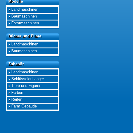
Modelle
Modelle
Landmaschinen
Baumaschinen
Forstmaschinen
Bücher und Filme
Bücher und Filme
Landmaschinen
Baumaschinen
Zubehör
Zubehör
Landmaschinen
Schlüsselanhänger
Tiere und Figuren
Farben
Reifen
Farm Gebäude