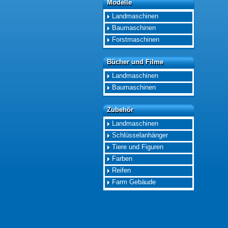
Modelle
Modelle
Landmaschinen
Baumaschinen
Forstmaschinen
Bücher und Filme
Bücher und Filme
Landmaschinen
Baumaschinen
Zubehör
Zubehör
Landmaschinen
Schlüsselanhänger
Tiere und Figuren
Farben
Reifen
Farm Gebäude