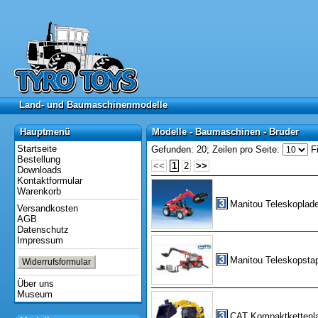
Land- und Baumaschinenmodelle
Land- und Baumaschinenmodelle
Hauptmenü
Modelle - Baumaschinen - Bruder
Hauptmenü
Modelle - Baumaschinen - Bruder
Startseite
Gefunden: 20;
Zeilen pro Seite:
Fi
Bestellung
<<
1
2
>>
Downloads
Kontaktformular
Warenkorb
Manitou Teleskoplad
Versandkosten
AGB
Datenschutz
Impressum
Manitou Teleskopsta
Widerrufsformular
Über uns
Museum
CAT Kompaktkettenl