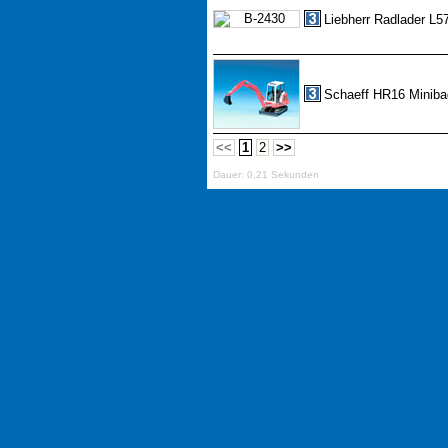
Liebherr Radlader L5
Schaeff HR16 Miniba
<<
1
2
>>
Dauer: 0,21 Sekunden