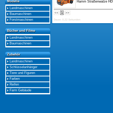
Modelle
Hamm Straßenwalze HD 
Modelle
Landmaschinen
<<
1
>>
Baumaschinen
Forstmaschinen
Dauer: 0,22 Sekunden
Bücher und Filme
Bücher und Filme
Landmaschinen
Baumaschinen
Zubehör
Zubehör
Landmaschinen
Schlüsselanhänger
Tiere und Figuren
Farben
Reifen
Farm Gebäude