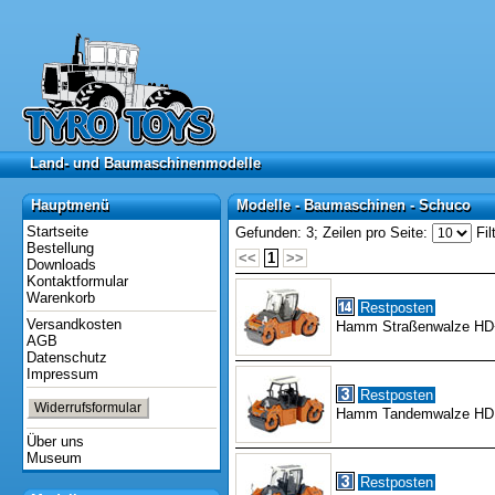
Land- und Baumaschinenmodelle
Land- und Baumaschinenmodelle
Hauptmenü
Modelle - Baumaschinen - Schuco
Hauptmenü
Modelle - Baumaschinen - Schuco
Startseite
Gefunden: 3;
Zeilen pro Seite:
Fil
Bestellung
<<
1
>>
Downloads
Kontaktformular
Warenkorb
Restposten
Versandkosten
Hamm Straßenwalze HD
AGB
Datenschutz
Impressum
Restposten
Widerrufsformular
Hamm Tandemwalze HD m
Über uns
Museum
Restposten