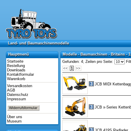
Land- und Baumaschinenmodelle
Land- und Baumaschinenmodelle
Hauptmenü
Modelle - Baumaschinen - Britains - 1
Hauptmenü
Modelle - Baumaschinen - Britains - 1
Startseite
Gefunden: 4;
Zeilen pro Seite:
Fil
Bestellung
<<
1
>>
Downloads
Kontaktformular
Warenkorb
JCB MIDI Kettenbag
Versandkosten
AGB
Datenschutz
Impressum
JCB x-Series Ketten
Widerrufsformular
Über uns
Museum
JCB 419S Radlader