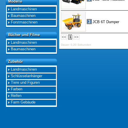
Modelle
Modelle
Landmaschinen
Baumaschinen
JCB 6T Dumper
Forstmaschinen
Bücher und Filme
Bücher und Filme
<<
1
>>
Landmaschinen
Dauer: 0,20 Sekunden
Baumaschinen
Zubehör
Zubehör
Landmaschinen
Schlüsselanhänger
Tiere und Figuren
Farben
Reifen
Farm Gebäude