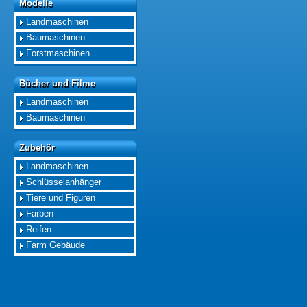
Modelle
Modelle
Landmaschinen
Baumaschinen
Forstmaschinen
Bücher und Filme
Bücher und Filme
Landmaschinen
Baumaschinen
Zubehör
Zubehör
Landmaschinen
Schlüsselanhänger
Tiere und Figuren
Farben
Reifen
Farm Gebäude