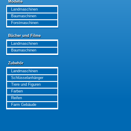
Modelle
Modelle
Landmaschinen
Baumaschinen
Forstmaschinen
Bücher und Filme
Bücher und Filme
Landmaschinen
Baumaschinen
Zubehör
Zubehör
Landmaschinen
Schlüsselanhänger
Tiere und Figuren
Farben
Reifen
Farm Gebäude