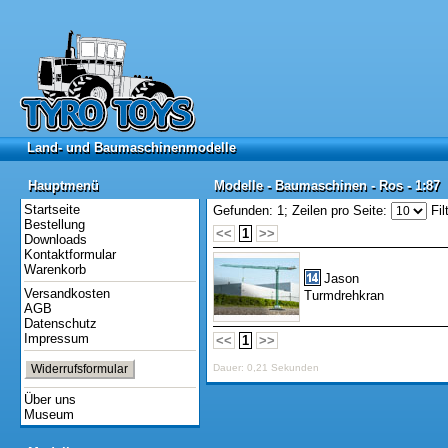
Land- und Baumaschinenmodelle
Land- und Baumaschinenmodelle
Hauptmenü
Modelle - Baumaschinen - Ros - 1:87
Hauptmenü
Modelle - Baumaschinen - Ros - 1:87
Startseite
Gefunden: 1;
Zeilen pro Seite:
Fil
Bestellung
<<
1
>>
Downloads
Kontaktformular
Warenkorb
Jason
Versandkosten
Turmdrehkran
AGB
Datenschutz
Impressum
<<
1
>>
Widerrufsformular
Dauer: 0,21 Sekunden
Über uns
Museum