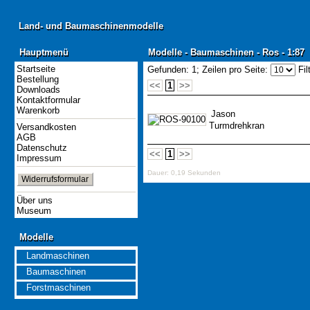
Land- und Baumaschinenmodelle
Land- und Baumaschinenmodelle
Hauptmenü
Modelle - Baumaschinen - Ros - 1:87
Hauptmenü
Modelle - Baumaschinen - Ros - 1:87
Startseite
Gefunden: 1;
Zeilen pro Seite:
Fil
Bestellung
<<
1
>>
Downloads
Kontaktformular
Warenkorb
Jason
Turmdrehkran
Versandkosten
AGB
Datenschutz
<<
1
>>
Impressum
Dauer: 0,19 Sekunden
Widerrufsformular
Über uns
Museum
Modelle
Modelle
Landmaschinen
Baumaschinen
Forstmaschinen