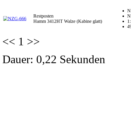
N
Restposten
N
Hamm 3412HT Walze (Kabine glatt)
1
4
<<
1
>>
Dauer: 0,22 Sekunden