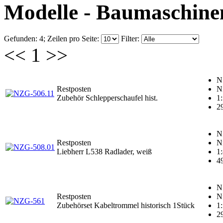
Modelle - Baumaschine
Gefunden: 4;
Zeilen pro Seite:
Filter:
<<
1
>>
N
Restposten
N
Zubehör Schlepperschaufel hist.
1
2
N
Restposten
N
Liebherr L538 Radlader, weiß
1
4
N
Restposten
N
Zubehörset Kabeltrommel historisch 1Stück
1
2