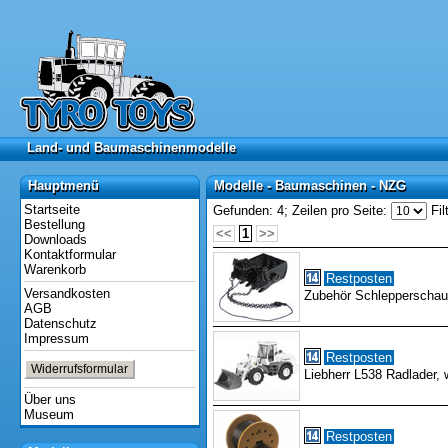
Land- und Baumaschinenmodelle
Land- und Baumaschinenmodelle
Hauptmenü
Modelle - Baumaschinen - NZG
Hauptmenü
Modelle - Baumaschinen - NZG
Startseite
Gefunden: 4;
Zeilen pro Seite:
Fil
Bestellung
<<
1
>>
Downloads
Kontaktformular
Warenkorb
Restposten
Versandkosten
Zubehör Schlepperschauf
AGB
Datenschutz
Impressum
Restposten
Widerrufsformular
Liebherr L538 Radlader, 
Über uns
Museum
Restposten