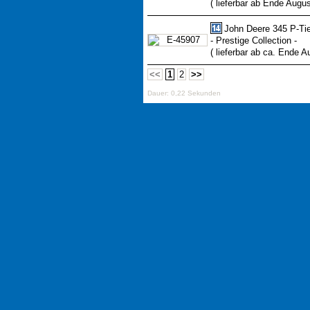
( lieferbar ab Ende Augus
John Deere 345 P-Ti
- Prestige Collection -
( lieferbar ab ca. Ende A
<<
1
2
>>
Dauer: 0,22 Sekunden