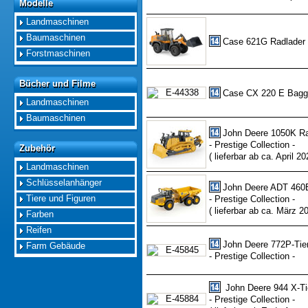
Modelle
Modelle
Landmaschinen
Baumaschinen
Case 621G Radlader
Forstmaschinen
Bücher und Filme
Bücher und Filme
Case CX 220 E Bagg
Landmaschinen
Baumaschinen
John Deere 1050K R
- Prestige Collection -
Zubehör
Zubehör
( lieferbar ab ca. April 20
Landmaschinen
Schlüsselanhänger
John Deere ADT 460E
Tiere und Figuren
- Prestige Collection -
( lieferbar ab ca. März 2
Farben
Reifen
John Deere 772P-Tie
Farm Gebäude
- Prestige Collection -
John Deere 944 X-Ti
- Prestige Collection -