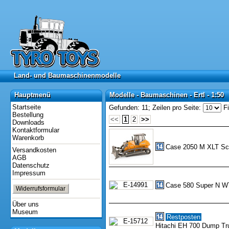
Land- und Baumaschinenmodelle
Land- und Baumaschinenmodelle
Hauptmenü
Modelle - Baumaschinen - Ertl - 1:50
Hauptmenü
Modelle - Baumaschinen - Ertl - 1:50
Startseite
Gefunden: 11;
Zeilen pro Seite:
Fi
Bestellung
<<
1
2
>>
Downloads
Kontaktformular
Warenkorb
Case 2050 M XLT Sc
Versandkosten
AGB
Datenschutz
Impressum
Case 580 Super N W
Widerrufsformular
Über uns
Museum
Restposten
Hitachi EH 700 Dump Tr