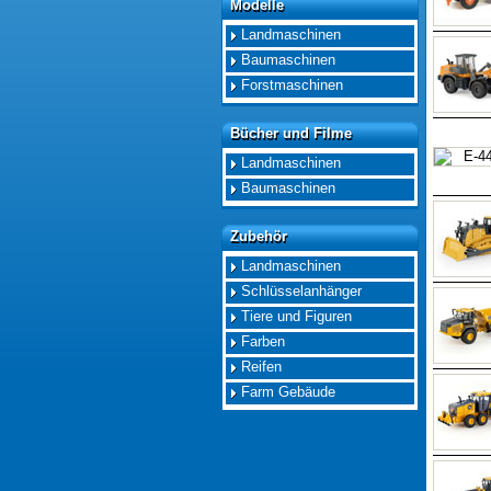
Modelle
Modelle
Landmaschinen
Baumaschinen
Forstmaschinen
Bücher und Filme
Bücher und Filme
Landmaschinen
Baumaschinen
Zubehör
Zubehör
Landmaschinen
Schlüsselanhänger
Tiere und Figuren
Farben
Reifen
Farm Gebäude