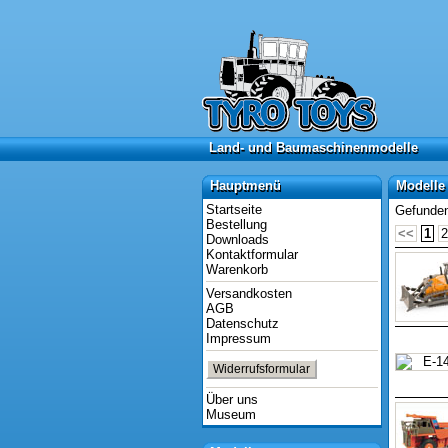
Land- und Baumaschinenmodelle
Land- und Baumaschinenmodelle
Hauptmenü
Modelle 
Hauptmenü
Modelle 
Startseite
Gefunden
Bestellung
<<
1
2
Downloads
Kontaktformular
Warenkorb
Versandkosten
AGB
Datenschutz
Impressum
Widerrufsformular
Über uns
Museum