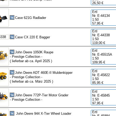
26,50 €
Ertl
Nr. E-44134
Case 621G Radlader
1:50
57,95 €
Ertl
Nr. E-44338
Case CX 220 E Bagger
1:50
119,00 €
Ertl
John Deere 1050K Raupe
Nr. E-45515A
- Prestige Collection -
1:50
( lieferbar ab ca. April 2025 )
109,95 €
Ertl
John Deere ADT 460E-II Muldenkipper
Nr. E-45822
- Prestige Collection -
1:50
( lieferbar ab ca. März 2025 )
85,95 €
Ertl
John Deere 772P-Tier Motor Grader
Nr. E-45845
1:50
- Prestige Collection -
97,95 €
Ertl
John Deere 944 X-Tier Wheel Loader
Nr. E-45884