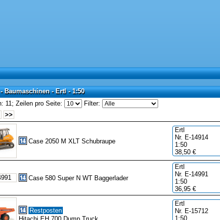
- Baumaschinen - Ertl - 1:50
- Baumaschinen - Ertl - 1:50
: 11;
Zeilen pro Seite:
Filter:
>>
Ertl
Nr. E-14914
Case 2050 M XLT Schubraupe
1:50
38,50 €
Ertl
Nr. E-14991
Case 580 Super N WT Baggerlader
1:50
36,95 €
Ertl
Restposten
Nr. E-15712
1:50
Hitachi EH 700 Dump Truck