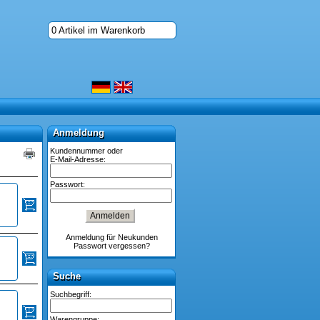
0 Artikel im Warenkorb
Anmeldung
Anmeldung
Kundennummer oder
E-Mail-Adresse:
Passwort:
Anmeldung für Neukunden
Passwort vergessen?
Suche
Suche
Suchbegriff:
Warengruppe: