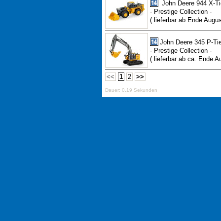
John Deere 944 X-Ti
- Prestige Collection -
( lieferbar ab Ende Augus
John Deere 345 P-Ti
- Prestige Collection -
( lieferbar ab ca. Ende A
<<
1
2
>>
Dauer: 0,19 Sekunden