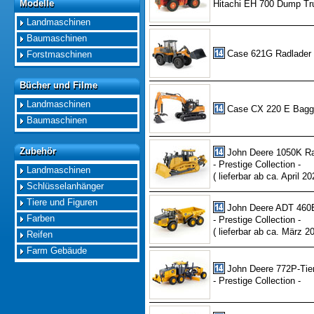
Modelle
Hitachi EH 700 Dump Tr
Modelle
Landmaschinen
Baumaschinen
Case 621G Radlader
Forstmaschinen
Bücher und Filme
Bücher und Filme
Landmaschinen
Case CX 220 E Bagg
Baumaschinen
Zubehör
Zubehör
John Deere 1050K R
- Prestige Collection -
Landmaschinen
( lieferbar ab ca. April 20
Schlüsselanhänger
Tiere und Figuren
John Deere ADT 460E
Farben
- Prestige Collection -
( lieferbar ab ca. März 2
Reifen
Farm Gebäude
John Deere 772P-Tie
- Prestige Collection -