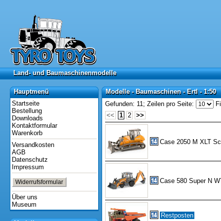
Land- und Baumaschinenmodelle
Land- und Baumaschinenmodelle
Hauptmenü
Modelle - Baumaschinen - Ertl - 1:50
Hauptmenü
Modelle - Baumaschinen - Ertl - 1:50
Startseite
Gefunden: 11;
Zeilen pro Seite:
Fi
Bestellung
<<
1
2
>>
Downloads
Kontaktformular
Warenkorb
Case 2050 M XLT Sc
Versandkosten
AGB
Datenschutz
Impressum
Case 580 Super N W
Widerrufsformular
Über uns
Museum
Restposten